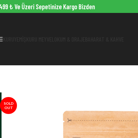
499 ₺ Ve Üzeri Sepetinize Kargo Bizden
KURUYEMIŞ
KURU MEYVE
LOKUM & DRAJE
BAHARAT & KAHVE
SOLD
OUT