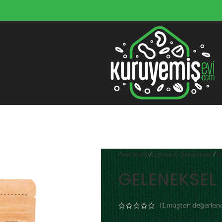
Ana Sayfa
Lokum & Şekerleme
G
GELENEKSEL 
(
1
müşteri değerlend