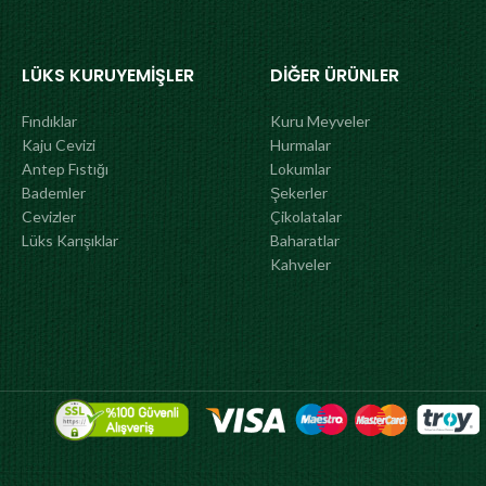
LÜKS KURUYEMIŞLER
DIĞER ÜRÜNLER
Fındıklar
Kuru Meyveler
Kaju Cevizi
Hurmalar
Antep Fıstığı
Lokumlar
Bademler
Şekerler
Cevizler
Çikolatalar
Lüks Karışıklar
Baharatlar
Kahveler