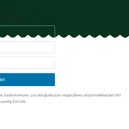
e haber ver!
et
i hiç kaybetmeyen, çocukluğumuzun vazgeçilmez atıştırmalıklardan biri
ruyemiş Evi’nde.