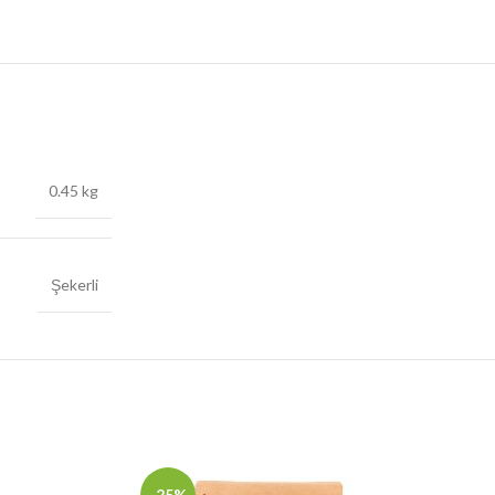
0.45 kg
Şekerli
-25%