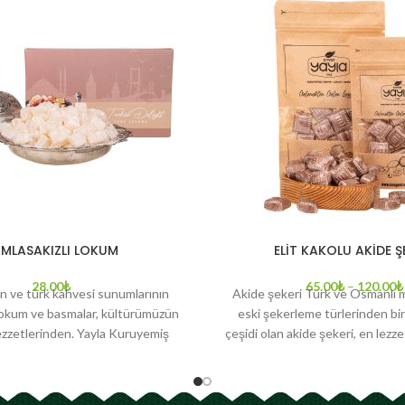
MLASAKIZLI LOKUM
ELİT KAKOLU AKİDE Ş
28.00
₺
65.00
₺
–
120.00
₺
n ve türk kahvesi sunumlarının
Akide şekeri Türk ve Osmanlı 
lokum ve basmalar, kültürümüzün
eski şekerleme türlerinden bir
lezzetlerinden. Yayla Kuruyemiş
çeşidi olan akide şekeri, en lezzetl
rbirinden lezzetli ürünlerimiz
Kuruyemiş’te.
mla Sakızlı Lokum” sizlerle. %100
n üretilmiştir. Glikoz içermez.