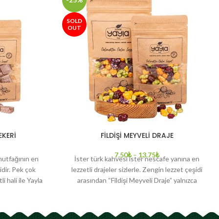
SOLD
OUT
EKERİ
FİLDİŞİ MEYVELİ DRAJE
7.50
₺
–
13.75
₺
mutfağının en
İster türk kahvesi ister nescafe yanına en
idir. Pek çok
lezzetli drajeler sizlerle. Zengin lezzet çeşidi
i hali ile Yayla
arasından “Fildişi Meyveli Draje” yalnızca
kahvelerinizle değil tatlı ve pastalarınızla da
çok yakışacak! Glikoz içermez.