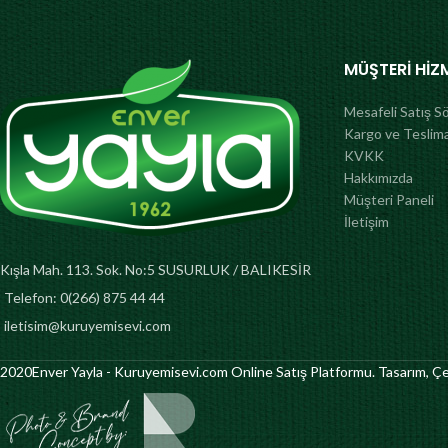
içermez.
MÜŞTERI HIZ
Mesafeli Satış S
Kargo ve Teslim
KVKK
Hakkımızda
Müşteri Paneli
İletişim
Kışla Mah. 113. Sok. No:5 SUSURLUK / BALIKESİR
Telefon: 0(266) 875 44 44
iletisim@kuruyemisevi.com
2020
Enver Yayla - Kuruyemisevi.com Online Satış Platformu. Tasarım, 