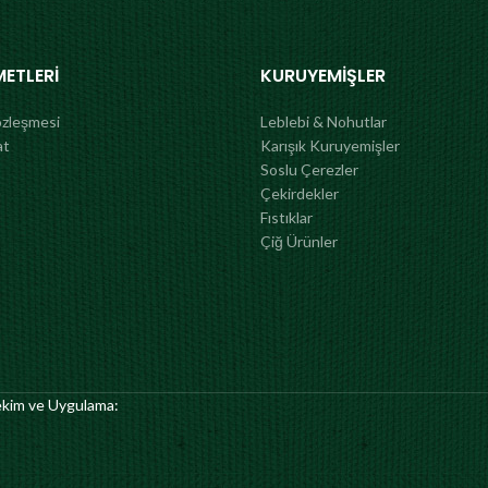
METLERI
KURUYEMIŞLER
özleşmesi
Leblebi & Nohutlar
at
Karışık Kuruyemişler
Soslu Çerezler
Çekirdekler
Fıstıklar
Çiğ Ürünler
Çekim ve Uygulama: