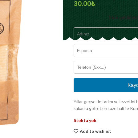
30.00
₺
Stok geldiğind
Kayd
Yıllar geçse de tadını ve lezzetin
kakaolu gofret en taze hali ile Ku
Stokta yok
Add to wishlist