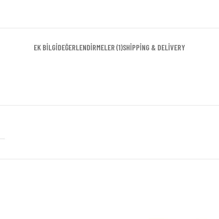
EK BILGI
DEĞERLENDIRMELER (1)
SHIPPING & DELIVERY