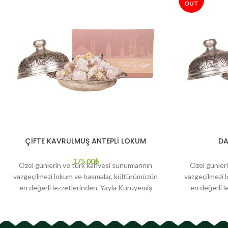
OUT
ÇİFTE KAVRULMUŞ ANTEPLİ LOKUM
DA
175.00
₺
Özel günlerin ve türk kahvesi sunumlarının
Özel günleri
vazgeçilmezi lokum ve basmalar, kültürümüzün
vazgeçilmezi 
en değerli lezzetlerinden. Yayla Kuruyemiş
en değerli 
olarak birbirinden lezzetli ürünlerimiz
olarak bi
arasından “Çifte Kavrulmuş Antepli Lokum”
arasından “Da
sizlerle. %100 toz şekerden üretilmiştir. Glikoz
toz şekerde