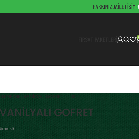
HAKKIMIZDA
İLETIŞIM
FIRSAT PAKETLERI
ELENEKSEL VANİLYALI GOFRET
VANİLYALI GOFRET
irmesi)