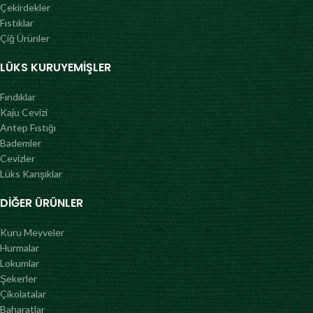
Çekirdekler
Fıstıklar
Çiğ Ürünler
LÜKS KURUYEMIŞLER
Fındıklar
Kaju Cevizi
Antep Fıstığı
Bademler
Cevizler
Lüks Karışıklar
DIĞER ÜRÜNLER
Kuru Meyveler
Hurmalar
Lokumlar
Şekerler
Çikolatalar
Baharatlar