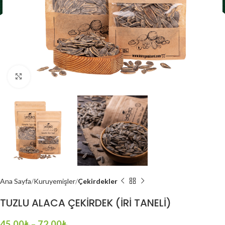
Click to enlarge
Ana Sayfa
Kuruyemişler
Çekirdekler
TUZLU ALACA ÇEKİRDEK (İRİ TANELİ)
45.00
₺
–
72.00
₺