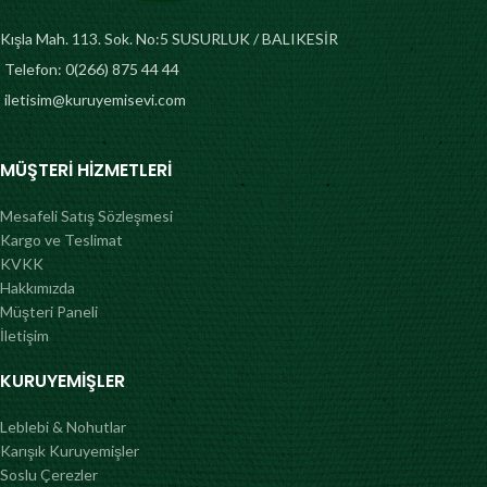
faydası bulunuyor. Gerek misafir
ağırladığımızda gerekse film
Kışla Mah. 113. Sok. No:5 SUSURLUK / BALIKESİR
izlerken tabaklardan eksik
edemeyeceğiniz bu lezzet
Telefon: 0(266) 875 44 44
Kuruyemiş Evi’nde sizleri bekliyor.
iletisim@kuruyemisevi.com
MÜŞTERI HIZMETLERI
Mesafeli Satış Sözleşmesi
Kargo ve Teslimat
KVKK
Hakkımızda
Müşteri Paneli
İletişim
KURUYEMIŞLER
Leblebi & Nohutlar
Karışık Kuruyemişler
Soslu Çerezler