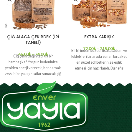
ÇİĞ ALACA ÇEKİRDEK (İRİ
EXTRA KARIŞIK
TANELİ)
72.00
₺
–
215.00
₺
Birbirinden lezzetli fıstık, badem ve
46.00
₺
–
74.00
₺
Çiğ çekirdeğin tadı da bir
leblebileri bir arada sunan bu paket
bambaşka! Yorgun bedeninize
en güzel sohbetlerinize eşlik
yeniden enerji verecek, her damak
etmesi için hazırlandı. Bu nefis
zevkinize yakışır tatlar sunacak çiğ
lezzet karışımı, sevdiklerinizle
alaca çekirdeği yanınızdan
geçirdiğiniz zamanı daha keyifli
ayıramayacaksınız. Çiğ alaca
hale getirmek için sizleri
çekirdeğin, sağlık açısından birçok
kuruyemisevi.com da bekliyor.
faydası bulunmaktadır.
Paket İçeriği: Tuzlu leblebi, Tuzsuz
Sakinleştirici yapısı, kalp damar
leblebi, Sarı Çıtır, Beyaz Çıtır, Nohut,
sağlığını koruması, zengin
Badem, Tuzsuz Fındık, Tuzsuz
magnezyum kaynağı olması, sinir
Fıstık, Fıstık
sistemini düzenlemesi, kan
basıncını dengelemesi gibi birçok