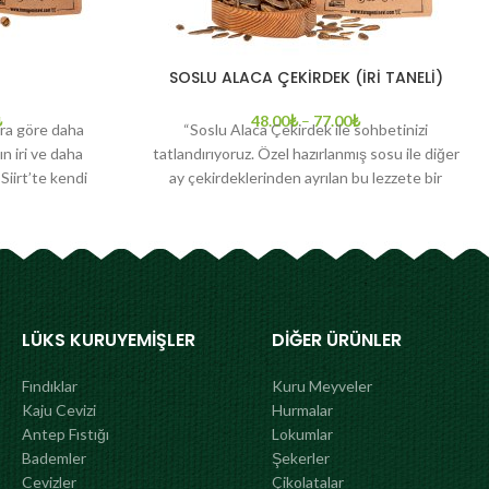
SOSLU ALACA ÇEKİRDEK (İRİ TANELİ)
₺
48.00
₺
–
77.00
₺
lara göre daha
“Soslu Alaca Çekirdek ile sohbetinizi
nın iri ve daha
tatlandırıyoruz. Özel hazırlanmış sosu ile diğer
Siirt’te kendi
ay çekirdeklerinden ayrılan bu lezzete bir
tamda doğal
başlayınca bir daha bırakamayacaksınız! Keyifli
 sağlıyor. Siirt
bir akşam yemeğinden sonra televizyonun
ne göre daha
karşısına geçip çayla birlikte en fazla tüketilen
ve kalsiyum,
atıştırmalıklardan olan “Soslu Alaca Çekirdek”
iyor. Ayrıca
Kuruyemiş Evi’nde sizleri bekliyor.
vücudunuz için
LÜKS KURUYEMIŞLER
DIĞER ÜRÜNLER
yor.
Fındıklar
Kuru Meyveler
Kaju Cevizi
Hurmalar
Antep Fıstığı
Lokumlar
Bademler
Şekerler
Cevizler
Çikolatalar