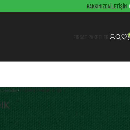
HAKKIMIZDA
İLETIŞIM
FIRSAT PAKETLERI
ruyemişler
TUZSUZ FINDIK
IK