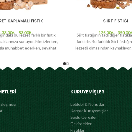
ET KAPLAMALI FISTIK
SİİRT FISTIĞI
33.00
₺
–
53.00
₺
125.00
₺
–
350.00
ğındaki bu lezzet farklı bir fıstık
Siirt fıstığının tadı diğer fıstık
aklarınıza sunuyor. Film izlerken,
farklıdır. Bu farklılık Siirt fıstığı
ızla muhabbet ederken, seyahat
lezzetli olmasından kaynaklıyor. 
ya da evinizde misafirlerinizi
ikliminde, uygun coğrafi or
e eşlik edecek Top Gofret Fıstık,
yetişmesi lezzetinin özel olmasını
emiş’in özel tarifi ile taptaze
fıstığında diğer fıstık çeşidi
kapınızda.
düşük miktarda yağ bulunuyor 
demir, fosfat ve potasyum içer
vücutta kolesterole iyi gelerek 
METLERI
KURUYEMIŞLER
lezzeti sizlere sunulu
özleşmesi
Leblebi & Nohutlar
at
Karışık Kuruyemişler
Soslu Çerezler
Çekirdekler
Fıstıklar