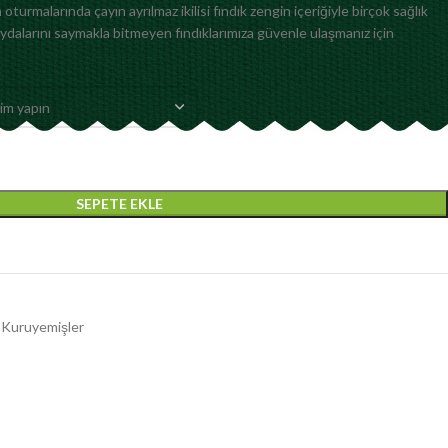
oturmalarında çayın ayrılmaz ikilisi fındık zengin içeriğiyle birçok sağlık
ydalarını saymakla bitmeyen fındıklarımıza güvenle ulaşmanız için
SEPETE EKLE
 Kuruyemişler