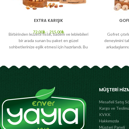
EXTRA KARIŞIK
GOFR
72.00
₺
–
215.00
₺
Birbirinden lezzetli fıstık, badem ve leblebileri
Gofret çıtırlı
bir arada sunan bu paket en güzel
deneyimini tab
sohbetlerinize eşlik etmesi için hazırlandı. Bu
arkadaşların
nefis lezzet karışımı, sevdiklerinizle geçirdiğiniz
yaparken 
zamanı daha keyifli hale getirmek için sizleri
ağırlarken siz
kuruyemisevi.com da bekliyor. Paket İçeriği:
Yayla Kuruy
Tuzlu leblebi, Tuzsuz leblebi, Sarı Çıtır, Beyaz
Çıtır, Nohut, Badem, Tuzsuz Fındık, Tuzsuz
Fıstık, Fıstık
MÜŞTERI HIZ
Mesafeli Satış S
Kargo ve Teslim
KVKK
Hakkımızda
Müşteri Paneli