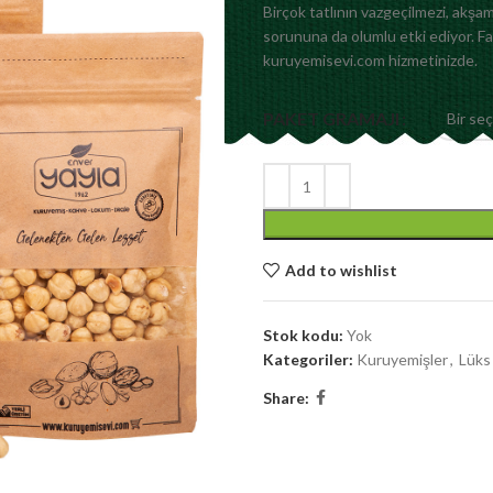
Birçok tatlının vazgeçilmezi, akşam 
sorununa da olumlu etki ediyor. Fa
kuruyemisevi.com hizmetinizde.
PAKET GRAMAJI
Add to wishlist
Stok kodu:
Yok
Kategoriler:
Kuruyemişler
,
Lüks
Share: