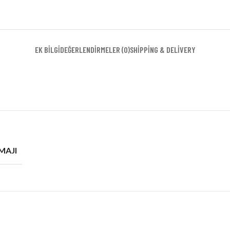
EK BILGI
DEĞERLENDIRMELER (0)
SHIPPING & DELIVERY
MAJI