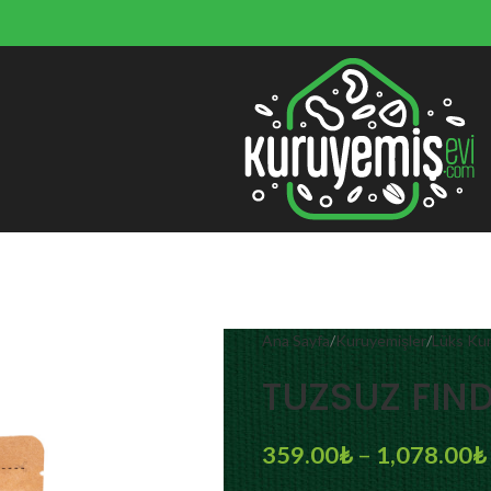
Ana Sayfa
Kuruyemişler
Lüks Ku
TUZSUZ FIND
359.00
₺
–
1,078.00
₺